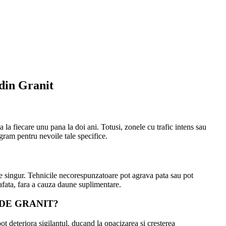
din Granit
a la fiecare unu pana la doi ani. Totusi, zonele cu trafic intens sau
ram pentru nevoile tale specifice.
ele singur. Tehnicile necorespunzatoare pot agrava pata sau pot
rafata, fara a cauza daune suplimentare.
DE GRANIT?
ot deteriora sigilantul, ducand la opacizarea si cresterea