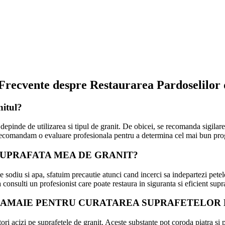
 Frecvente despre Restaurarea Pardoselilor 
nitul?
t depinde de utilizarea si tipul de granit. De obicei, se recomanda sigilare
. Recomandam o evaluare profesionala pentru a determina cel mai bun prog
SUPRAFATA MEA DE GRANIT?
e sodiu si apa, sfatuim precautie atunci cand incerci sa indepartezi pet
a consulti un profesionist care poate restaura in siguranta si eficient sup
E LAMAIE PENTRU CURATAREA SUPRAFETELOR 
ri acizi pe suprafetele de granit. Aceste substante pot coroda piatra si p