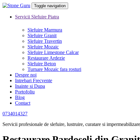
Toggle navigation
Servicii Slefuire Piatra
Slefuire Marmura
Slefuire Granit
Slefuire Travertin
Slefuire Mozaic
Slefuire Limestone Calcar
Restaurare Ardezie
Slefuire Beton
Turnare Mozaic fara rosturi
Despre noi
Intrebari Frecvente
Inainte si Dupa
Portofoliu
Blog
Contact
0734014327
Servicii profesionale de slefuire, lustruire, curatare si impermeabilizar
Restaurare Pardoseli din Grani