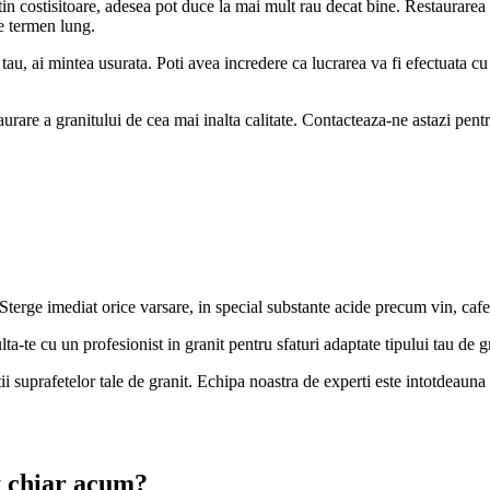
n costisitoare, adesea pot duce la mai mult rau decat bine. Restaurarea p
pe termen lung.
au, ai mintea usurata. Poti avea incredere ca lucrarea va fi efectuata cu 
re a granitului de cea mai inalta calitate. Contacteaza-ne astazi pentru 
. Sterge imediat orice varsare, in special substante acide precum vin, cafe
lta-te cu un profesionist in granit pentru sfaturi adaptate tipului tau de g
i suprafetelor tale de granit. Echipa noastra de experti este intotdeauna 
it chiar acum?