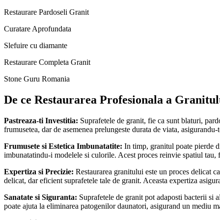
Restaurare Pardoseli Granit
Curatare Aprofundata
Slefuire cu diamante
Restaurare Completa Granit
Stone Guru Romania
De ce Restaurarea Profesionala a Granitul
Pastreaza-ti Investitia:
Suprafetele de granit, fie ca sunt blaturi, par
frumusetea, dar de asemenea prelungeste durata de viata, asigurandu-te
Frumusete si Estetica Imbunatatite:
In timp, granitul poate pierde d
imbunatatindu-i modelele si culorile. Acest proces reinvie spatiul tau, fa
Expertiza si Precizie:
Restaurarea granitului este un proces delicat ca
delicat, dar eficient suprafetele tale de granit. Aceasta expertiza asigu
Sanatate si Siguranta:
Suprafetele de granit pot adaposti bacterii si 
poate ajuta la eliminarea patogenilor daunatori, asigurand un mediu mai