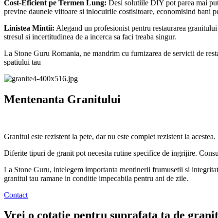
Cost-Eficient pe Termen Lung:
Desi solutiile DIY pot parea mai puti
previne daunele viitoare si inlocuirile costisitoare, economisind bani 
Linistea Mintii:
Alegand un profesionist pentru restaurarea granitului t
stresul si incertitudinea de a incerca sa faci treaba singur.
La Stone Guru Romania, ne mandrim cu furnizarea de servicii de restaura
spatiului tau
Mentenanta Granitului
Granitul este rezistent la pete, dar nu este complet rezistent la acestea
Diferite tipuri de granit pot necesita rutine specifice de ingrijire. Consu
La Stone Guru, intelegem importanta mentinerii frumusetii si integritati
granitul tau ramane in conditie impecabila pentru ani de zile.
Contact
Vrei o cotatie pentru suprafata ta de gran