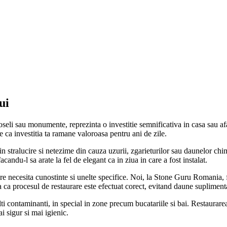
ui
doseli sau monumente, reprezinta o investitie semnificativa in casa sau af
 ca investitia ta ramane valoroasa pentru ani de zile.
in stralucire si netezime din cauza uzurii, zgarieturilor sau daunelor chi
candu-l sa arate la fel de elegant ca in ziua in care a fost instalat.
re necesita cunostinte si unelte specifice. Noi, la Stone Guru Romania, 
ra ca procesul de restaurare este efectuat corect, evitand daune suplimenta
alti contaminanti, in special in zone precum bucatariile si bai. Restaura
 sigur si mai igienic.